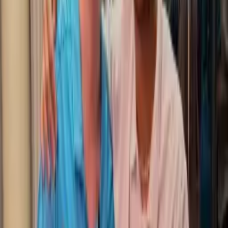
Казахский национальный университет
спорта обучает специалистов по ИИ,
киберспорту и спортивной медицине
Премьер-министр Олжас Бектенов посетил Казахский
национальный университет спорта в Астане и
ознакомился с разработками на основе искусственного
интеллекта для подготовки спортсменов.
3 июля 2026
·
Редакция TR Kazakhstan
Спорт
В Астане открыли новый кампус
Казахского национального университета
спорта
2 июля в Астане состоялось официальное открытие
нового кампуса Казахского национального
университета спорта.
3 июля 2026
·
Редакция TR Kazakhstan
Спорт
Казахстан примет чемпионат мира по