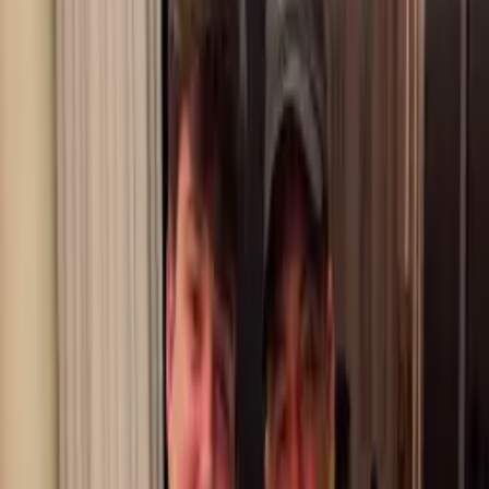
Все программы
Контакты
Русский
Подписка
Подкасты
Регион
Поиск
TR
.kz
Главное
Новости
Туризм
Экономика
Общество
Культура
Спорт
Вход / Регистрация
Главная
#Kibersport
#
Kibersport
6
материалов
по тегу
Все материалы по теме «Kibersport» на TR Kazakhstan: свежие