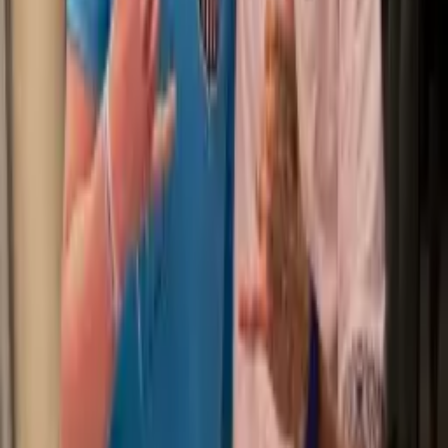
Бурабай
4
QYZYLJAR-Сабантуй–2026: делегация Татарстана
посетила Петропавловск и подписала меморандумы
5
«Кайрат» обыграл «Ордабасы» в центральном матче
тура КПЛ
Подпишитесь на рассылку
Главные новости Казахстана — каждое утро в вашей почте.
Подписаться
TR Kazakhstan — независимый новостной портал. Новости,
аналитика, общество.
Разделы
Главное
Новости