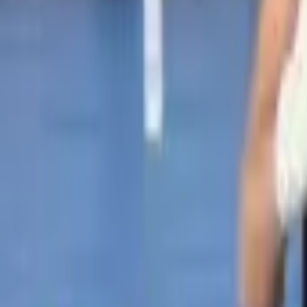
Шесть казахстанских боксеров вышли в чет
В возрастной категории U19 на чемпионате Азии сразу ше
7 июля 2026
·
Редакция TR Kazakhstan
Спорт
Казахстанские боксеры Кошербай и Толебек
6 июля два казахстанских боксера в категории U23 выиг
6 июля 2026
·
Редакция TR Kazakhstan
Новости
Боксера Темиртаса Жусупова обвинили в изб
Известного казахстанского боксера Темиртаса Жусупова 
5 июля 2026
·
Редакция TR Kazakhstan
Спорт
Молодые казахстанские спортсмены, способн