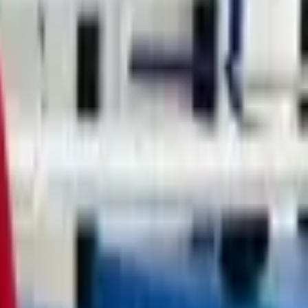
должили борьбу за медали.
.