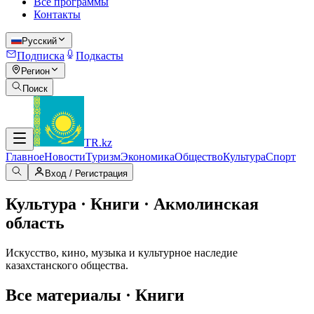
Все программы
Контакты
Русский
Подписка
Подкасты
Регион
Поиск
TR
.kz
Главное
Новости
Туризм
Экономика
Общество
Культура
Спорт
Вход / Регистрация
Культура · Книги · Акмолинская
область
Искусство, кино, музыка и культурное наследие
казахстанского общества.
Все материалы · Книги